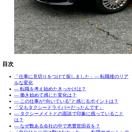
目次
「仕事に見切りをつけて探しました」― 転職後のリア
ルな変化
― 転職を考え始めたきっかけは？
― 働き始めて感じた変化は？
― この仕事が“向いている”と感じるポイントは？
「父もタクシードライバーだったんです」
― タクシーメイトとの面談で印象に残っていること
は？
― なぜ数ある会社の中で恵豊世田谷を？