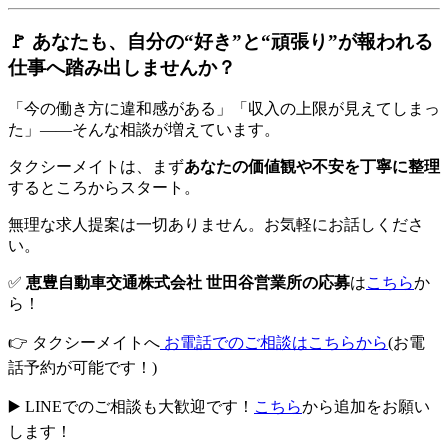
🚩 あなたも、自分の“好き”と“頑張り”が報われる
仕事へ踏み出しませんか？
「今の働き方に違和感がある」「収入の上限が見えてしまっ
た」――そんな相談が増えています。
タクシーメイトは、まず
あなたの価値観や不安を丁寧に整理
するところからスタート。
無理な求人提案は一切ありません。お気軽にお話しくださ
い。
✅
恵豊自動車交通株式会社 世田谷営業所の応募
は
こちら
か
ら！
👉 タクシーメイトへ
お電話でのご相談はこちらから
(お電
話予約が可能です！)
▶️ LINEでのご相談も大歓迎です！
こちら
から追加をお願い
します！