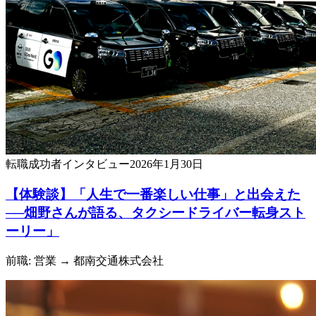
転職成功者
インタビュー
2026年1月30日
【体験談】「人生で一番楽しい仕事」と出会えた
──畑野さんが語る、タクシードライバー転身スト
ーリー」
前職: 営業
→ 都南交通株式会社