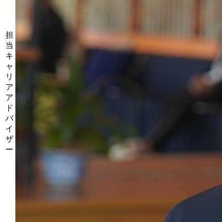
担
当
キ
ャ
リ
ア
ア
ド
バ
イ
ザ
ー