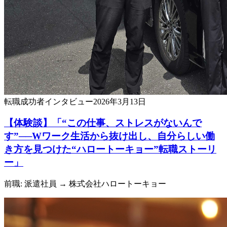
転職成功者
インタビュー
2026年3月13日
【体験談】「“この仕事、ストレスがないんで
す”──Wワーク生活から抜け出し、自分らしい働
き方を見つけた“ハロートーキョー”転職ストーリ
ー」
前職: 派遣社員
→ 株式会社ハロートーキョー