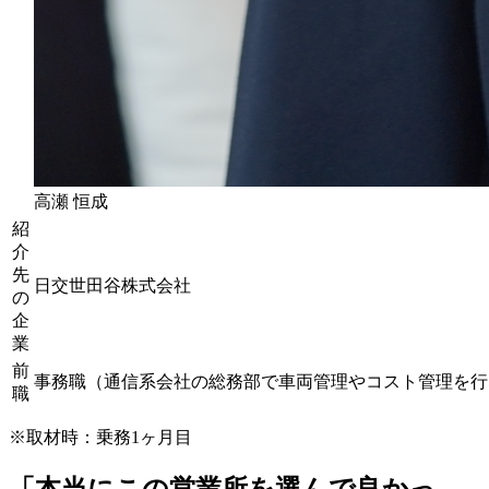
高瀬 恒成
紹
介
先
日交世田谷株式会社
の
企
業
前
事務職（通信系会社の総務部で車両管理やコスト管理を行
職
※取材時：乗務1ヶ月目
「本当にこの営業所を選んで良かっ