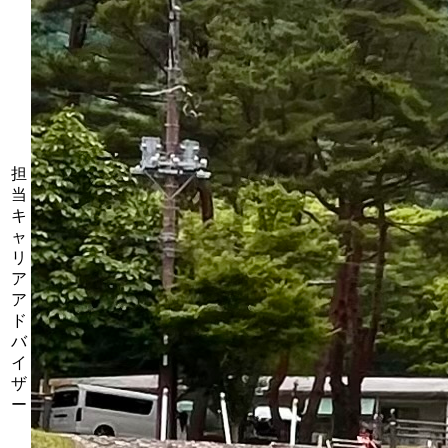
担
当
キ
ャ
リ
ア
ア
ド
バ
イ
ザ
ー