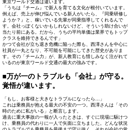
東京ワールド交通は違います。
「うちは『チーム』で新人を育てる文化が根付いています。
例えば、売上が伸び悩んでいる新人がいたら、『同乗研修し
ようか？』と、稼いでいる先輩が同乗指導してくれるんで
す。会社っぽくないかもしれないけど、そういう助け合いが
当たり前にある。だから、うちの平均単価は業界でもトップ
クラスを維持できるんです」
かつて会社が立ち退き危機に陥った際も、西澤さんを中心に
社員が一丸となり、不可能を可能にしてきた歴史がありま
す。その「チーム力」が、新人教育にも惜しみなく注がれて
いるのが東京ワールド交通の最大の強みです。
■万が一のトラブルも「会社」が守る。
覚悟が違います。
「もし、お客様と大きなトラブルになったら…」
これは乗務員が抱える最大の不安の一つ。西澤さんは「その
時のために私がいる」と断言します。
過去に重大事故の一報が入ったときは、すぐに現場に駆けつ
け、乗務員の代わりに一人で矢面に立ちました。どんな状況
のトラブルでも乗務員を最後まで守り抜く。それが会社の覚