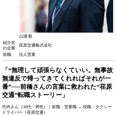
山浦 航
紹介先
荏原交通株式会社
の企業
前職
法人営業
「“無理して頑張らなくていい。無事故
無違反で帰ってきてくれればそれが一
番”──前橋さんの言葉に救われた“荏原
交通”転職ストーリー」
竹内さん（30代・男性）｜前職：営業職 → 現職：タクシー
ドライバー（荏原交通）