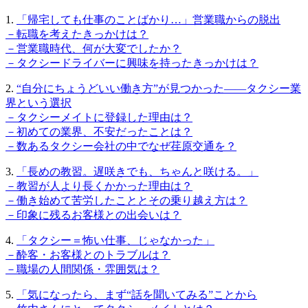
1.
「帰宅しても仕事のことばかり…」営業職からの脱出
－転職を考えたきっかけは？
－営業職時代、何が大変でしたか？
－タクシードライバーに興味を持ったきっかけは？
2.
“自分にちょうどいい働き方”が見つかった——タクシー業
界という選択
－タクシーメイトに登録した理由は？
－初めての業界、不安だったことは？
－数あるタクシー会社の中でなぜ荏原交通を？
3.
「長めの教習。遅咲きでも、ちゃんと咲ける。」
－教習が人より長くかかった理由は？
－働き始めて苦労したこととその乗り越え方は？
－印象に残るお客様との出会いは？
4.
「タクシー＝怖い仕事、じゃなかった」
－酔客・お客様とのトラブルは？
－職場の人間関係・雰囲気は？
5.
「気になったら、まず“話を聞いてみる”ことから