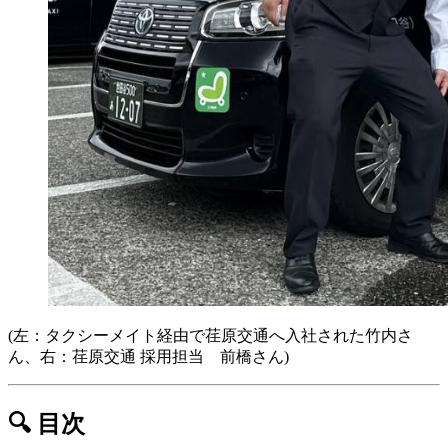
(左：タクシーメイト経由で荏原交通へ入社された竹内さ
ん、右：荏原交通 採用担当 前橋さん)
🔍 目次