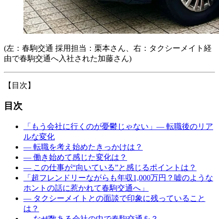
(左：春駒交通 採用担当：栗本さん、右：タクシーメイト経
由で春駒交通へ入社された加藤さん)
【目次】
目次
「もう会社に行くのが憂鬱じゃない」― 転職後のリア
ルな変化
― 転職を考え始めたきっかけは？
― 働き始めて感じた変化は？
― この仕事が“向いている”と感じるポイントは？
「超フレンドリーながらも年収1,000万円？嘘のような
ホントの話に惹かれて春駒交通へ」
― タクシーメイトとの面談で印象に残っていること
は？
― なぜ数ある会社の中で春駒交通を？