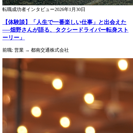
転職成功者
インタビュー
2026年1月30日
【体験談】「人生で一番楽しい仕事」と出会えた
──畑野さんが語る、タクシードライバー転身スト
ーリー」
前職: 営業
→ 都南交通株式会社