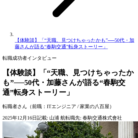
【体験談】「“天職、見つけちゃったかも”──50代・加
藤さんが語る“春駒交通”転身ストーリー」
転職成功者
インタビュー
【体験談】「“天職、見つけちゃったか
も”──50代・加藤さんが語る“春駒交
通”転身ストーリー」
転職者さん（前職：ITエンジニア / 家業の八百屋）
2025年12月16日
記載:
山浦 航
転職先
:
春駒交通株式會社