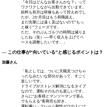
『今日はどんなお客さんかな？』って
ワクワクしながら出勤できています。
給料も初月は研修もあって控えめでし
たが、2か月目はもう前職超え。
まだ先輩には遠く及ばないので“もっ
と稼ぐ”フェーズです。
ただ、そのぶんゴルフの時間は減りま
したね（笑）──早く収入を上げてペ
ースを調整したいです。」
― この仕事が“向いている”と感じるポイントは？
加藤さん
「私としては、ついに天職見つけちゃ
ったなみたいな部分があって、すごく
楽しいです。
ドライブがストレス解消になるタイプ
なので、運転そのものも楽しいです。
さらに“お客様とマンツーマンで喜ん
でもらえる”客商売も好き。
運転嫌い・クレーム耐性ゼロの人には