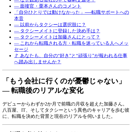
― 面接官・栗本さんのコメント
「自分ひとりでは動けなかった」──転職サポートへの
本音
― 以前からタクシーは選択肢に？
― タクシーメイトに登録した決め手は？
― タクシーメイトは加藤さんにとって？
― これから転職される方・転職を迷っている人へメッ
セージ
🚩 あなたも、自分の“好き”と“頑張り”が報われる仕事
へ踏み出しませんか？
「もう会社に行くのが憂鬱じゃない」
― 転職後のリアルな変化
デビューからわずか2か月で前職の月収を超えた加藤さん。
八百屋、IT、そしてタクシーという異色のキャリアを歩む彼
に、転職を決めた背景と現在のリアルを伺いました。