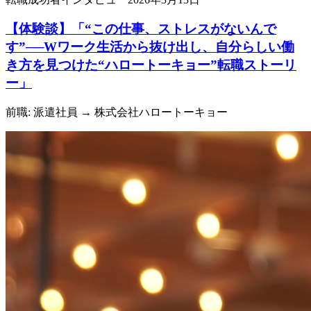
【体験談】「“この仕事、ストレスがないんで
す”──Wワーク生活から抜け出し、自分らしい働
き方を見つけた“ハロートーキョー”転職ストーリ
ー」
前職: 派遣社員
→ 株式会社ハロートーキョー