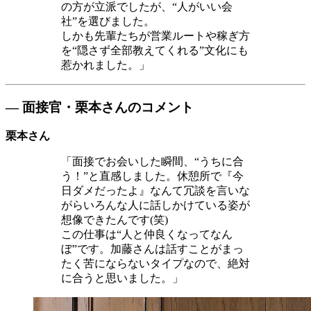
の方が立派でしたが、“人がいい会
社”を選びました。
しかも先輩たちが営業ルートや稼ぎ方
を“隠さず全部教えてくれる”文化にも
惹かれました。」
― 面接官・栗本さんのコメント
栗本さん
「面接でお会いした瞬間、“うちに合
う！”と直感しました。休憩所で『今
日ダメだったよ』なんて冗談を言いな
がらいろんな人に話しかけている姿が
想像できたんです(笑)
この仕事は“人と仲良くなってなん
ぼ”です。加藤さんは話すことがまっ
たく苦にならないタイプなので、絶対
に合うと思いました。」